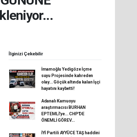
 GÜNÜNE
leniyor...
İlginizi Çekebilir
İmamoğlu Yedigöze İçme
suyu Projesinde kahreden
olay... Göçük altında kalan İşçi
hayatını kaybetti!
Adanalı Kamuoyu
araştırmacısı BURHAN
EPTEMLİ'ye... CHP'DE
ÖNEMLİ GÖREV...
İYİ Partili AYYÜCE TAŞ haddini