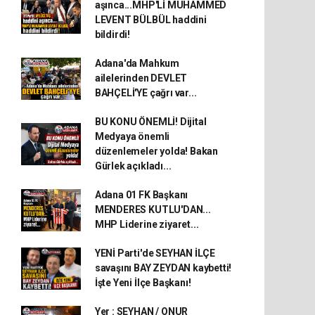
aşınca...MHP'Lİ MUHAMMED
LEVENT BÜLBÜL haddini
bildirdi!
Adana'da Mahkum
ailelerinden DEVLET
BAHÇELİ'YE çağrı var...
BU KONU ÖNEMLİ! Dijital
Medyaya önemli
düzenlemeler yolda! Bakan
Gürlek açıkladı...
Adana 01 FK Başkanı
MENDERES KUTLU'DAN...
MHP Liderine ziyaret...
YENİ Parti'de SEYHAN İLÇE
savaşını BAY ZEYDAN kaybetti!
İşte Yeni İlçe Başkanı!
Yer : SEYHAN / ONUR