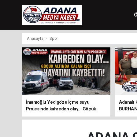
Ö
Anasayfa
Spor
İmamoğlu Yedigöze İçme suyu
Adanalı 
Projesinde kahreden olay... Göçük
BURHAN 
altında kalan İşçi hayatını kaybetti!
ÖNEMLİ 