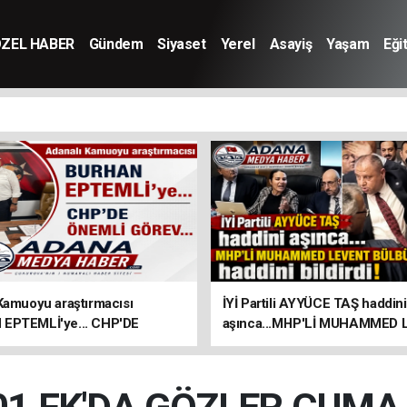
ZEL HABER
Gündem
Siyaset
Yerel
Asayiş
Yaşam
Eği
Kamuoyu araştırmacısı
İYİ Partili AYYÜCE TAŞ haddini
EPTEMLİ'ye... CHP'DE
aşınca...MHP'Lİ MUHAMMED
GÖREV...
BÜLBÜL haddini bildirdi!