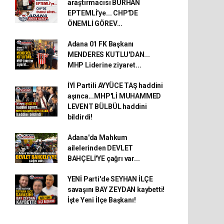
araştırmacısı BURHAN
EPTEMLİ'ye... CHP'DE
ÖNEMLİ GÖREV...
Adana 01 FK Başkanı
MENDERES KUTLU'DAN...
MHP Liderine ziyaret...
İYİ Partili AYYÜCE TAŞ haddini
aşınca...MHP'Lİ MUHAMMED
LEVENT BÜLBÜL haddini
bildirdi!
Adana'da Mahkum
ailelerinden DEVLET
BAHÇELİ'YE çağrı var...
YENİ Parti'de SEYHAN İLÇE
savaşını BAY ZEYDAN kaybetti!
İşte Yeni İlçe Başkanı!