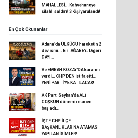
MAHALLESİ... Kahvehaneye
silahlı saldırı! 3 Kişi yaralandı!
En Çok Okunanlar
Adana'da ÜLKÜCÜ hareketin 2
dev ismi... Biri AĞABEY.. Diğeri
DAYI...
Ve EMRAH KOZAY'DA kararını
verdi... CHP'DEN istifa etti...
YENİ PARTİ'YE KATILACAK!
AK Parti Seyhan'da ALİ
COŞKUN dönemi resmen
başladı...
İŞTE CHP İLÇE
BAŞKANLIKLARINA ATAMASI
YAPILAN İSİMLER!