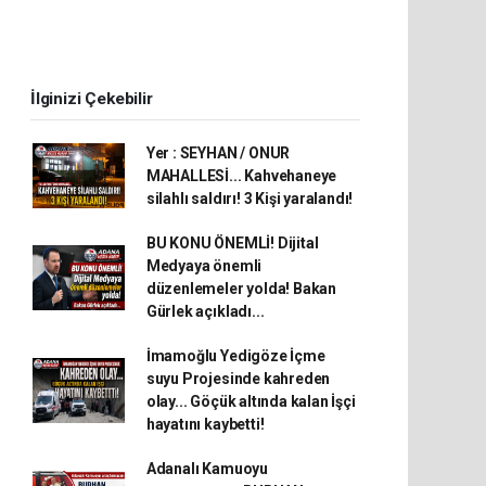
İlginizi Çekebilir
Yer : SEYHAN / ONUR
MAHALLESİ... Kahvehaneye
silahlı saldırı! 3 Kişi yaralandı!
BU KONU ÖNEMLİ! Dijital
Medyaya önemli
düzenlemeler yolda! Bakan
Gürlek açıkladı...
İmamoğlu Yedigöze İçme
suyu Projesinde kahreden
olay... Göçük altında kalan İşçi
hayatını kaybetti!
Adanalı Kamuoyu