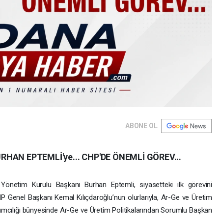
ABONE OL
URHAN EPTEMLİ'ye... CHP'DE ÖNEMLİ GÖREV...
Yönetim Kurulu Başkanı Burhan Eptemli, siyasetteki ilk görevini
HP Genel Başkanı Kemal Kılıçdaroğlu’nun olurlarıyla, Ar-Ge ve Üretim
ımcılığı bünyesinde Ar-Ge ve Üretim Politikalarından Sorumlu Başkan