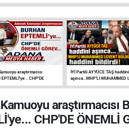
Kamuoyu araştırmacısı
İYİ Partili AYYÜCE TAŞ haddini
EPTEMLİ'ye... CHP'DE
aşınca...MHP'Lİ MUHAMMED
GÖREV...
BÜLBÜL haddini bildirdi!
 Kamuoyu araştırmacıs
İ'ye... CHP'DE ÖNEMLİ G