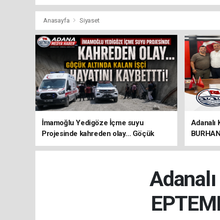
Anasayfa
Siyaset
İmamoğlu Yedigöze İçme suyu
Adanalı 
Projesinde kahreden olay... Göçük
BURHAN 
altında kalan İşçi hayatını kaybetti!
ÖNEMLİ 
Adanalı
EPTEML