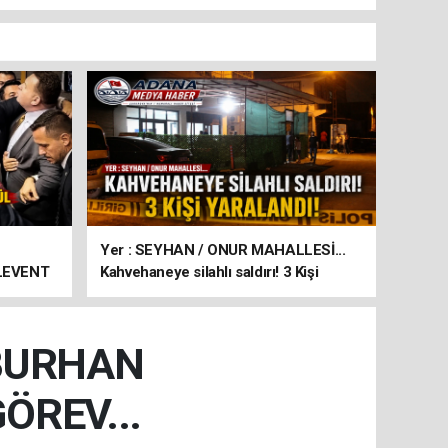
Yer : SEYHAN / ONUR MAHALLESİ...
 LEVENT
Kahvehaneye silahlı saldırı! 3 Kişi
yaralandı!
ı BURHAN
ÖREV...