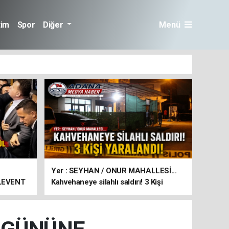
tim
Spor
Diğer
Menü
Yer : SEYHAN / ONUR MAHALLESİ...
 LEVENT
Kahvehaneye silahlı saldırı! 3 Kişi
yaralandı!