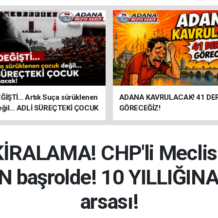
İŞTİ... Artık Suça sürüklenen
ADANA KAVRULACAK! 41 DE
eğil... ADLİ SÜREÇTEKİ ÇOCUK
GÖRECEĞİZ!
olacak
RALAMA! CHP'li Meclis
başrolde! 10 YILLIĞINA
arsası!