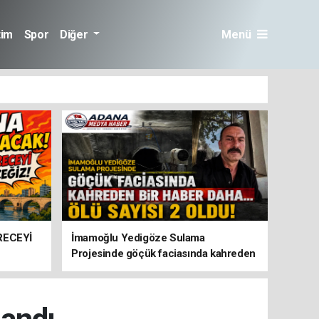
tim
Spor
Diğer
Menü
RECEYİ
İmamoğlu Yedigöze Sulama
Projesinde göçük faciasında kahreden
bir haber daha... Ölü sayısı 2 oldu!