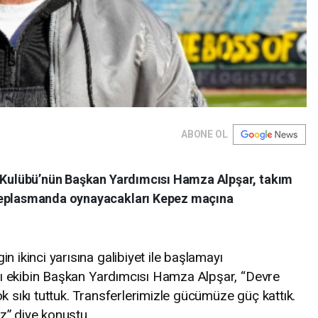
ABONE OL
l Kulübü’nün Başkan Yardımcısı Hamza Alpşar, takım
deplasmanda oynayacakları Kepez maçına
n ikinci yarısına galibiyet ile başlamayı
ahlı ekibin Başkan Yardımcısı Hamza Alpşar, “Devre
k sıkı tuttuk. Transferlerimizle gücümüze güç kattık.
z” diye konuştu.