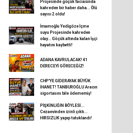
Projesinde göçük faciasında
kahreden bir haber daha... Ölü
sayısı 2 oldu!
İmamoğlu Yedigöze İçme
suyu Projesinde kahreden
olay... Göçük altında kalan İşçi
hayatını kaybetti!
ADANA KAVRULACAK! 41
DERECEYİ GÖRECEĞİZ!
CHP'YE GİDERAYAK BÜYÜK
İHANET! TANBUROĞLU Aracın
sigortasını bile ödememiş!
PİŞKİNLİĞİN BÖYLESİ...
Cezaevinden izinli çıktı...
HIRSIZLIK yapıp tutuklandı!