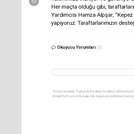
Her maçta olduğu gibi, taraftarlar
Yardımcısı Hamza Alpşar, “Kepez 
yapıyoruz. Taraftarlarımızın deste
Okuyucu Yorumları
(0)
Yorum yazarak Topluluk Kuralları’nı kabul etmiş bul
dolaylı tüm sorumluluğu tek başınıza üstleniyorsunuz