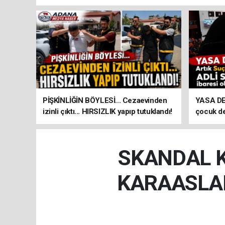
PİŞKİNLİĞİN BÖYLESİ... Cezaevinden
YASA DEĞ
izinli çıktı... HIRSIZLIK yapıp tutuklandı!
çocuk d
ibaresi 
SKANDAL Kİ
KARAASLAN 