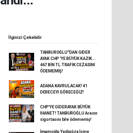
andı...
İlginizi Çekebilir
TANBUROĞLU''DAN GİDER
AYAK CHP 'YE BÜYÜK KAZIK...
467 BİN TL TRAFİK CEZASINI
ÖDEMEMİŞ!
ADANA KAVRULACAK! 41
DERECEYİ GÖRECEĞİZ!
CHP'YE GİDERAYAK BÜYÜK
İHANET! TANBUROĞLU Aracın
sigortasını bile ödememiş!
İmamoğlu Yedigöze İçme