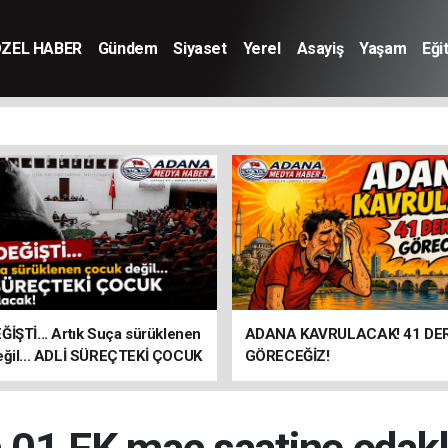
ZEL HABER
Gündem
Siyaset
Yerel
Asayiş
Yaşam
Eği
İŞTİ... Artık Suça sürüklenen
ADANA KAVRULACAK! 41 DE
eğil... ADLİ SÜREÇTEKİ ÇOCUK
GÖRECEĞİZ!
olacak