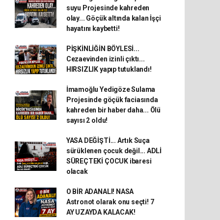
suyu Projesinde kahreden
olay... Göçük altında kalan İşçi
hayatını kaybetti!
PİŞKİNLİĞİN BÖYLESİ...
Cezaevinden izinli çıktı...
HIRSIZLIK yapıp tutuklandı!
İmamoğlu Yedigöze Sulama
Projesinde göçük faciasında
kahreden bir haber daha... Ölü
sayısı 2 oldu!
YASA DEĞİŞTİ... Artık Suça
sürüklenen çocuk değil... ADLİ
SÜREÇTEKİ ÇOCUK ibaresi
olacak
O BİR ADANALI! NASA
Astronot olarak onu seçti! 7
AY UZAYDA KALACAK!