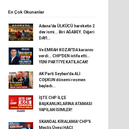
En Çok Okunanlar
Adana'da ÜLKÜCÜ hareketin 2
dev ismi... Biri AĞABEY.. Diğeri
DAYI...
Ve EMRAH KOZAY'DA kararını
verdi... CHP'DEN istifa etti...
YENİ PARTİ'YE KATILACAK!
AK Parti Seyhan'da ALİ
COŞKUN dönemi resmen
başladı...
İŞTE CHP İLÇE
BAŞKANLIKLARINA ATAMASI
YAPILAN İSİMLER!
SKANDAL KİRALAMA! CHP'li
Meclis Üyesi HACI