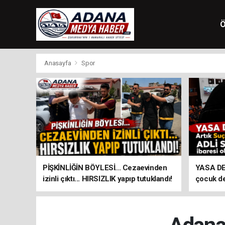
Ö
Anasayfa
Spor
PİŞKİNLİĞİN BÖYLESİ... Cezaevinden
YASA DEĞ
izinli çıktı... HIRSIZLIK yapıp tutuklandı!
çocuk d
ibaresi 