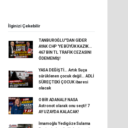
İlginizi Çekebilir
TANBUROĞLU''DAN GİDER
AYAK CHP 'YE BÜYÜK KAZIK...
467 BİN TL TRAFİK CEZASINI
ÖDEMEMİŞ!
YASA DEĞİŞTİ... Artık Suça
sürüklenen çocuk değil... ADLİ
SÜREÇTEKİ ÇOCUK ibaresi
olacak
O BİR ADANALI! NASA
Astronot olarak onu seçti! 7
AY UZAYDA KALACAK!
İmamoğlu Yedigöze Sulama