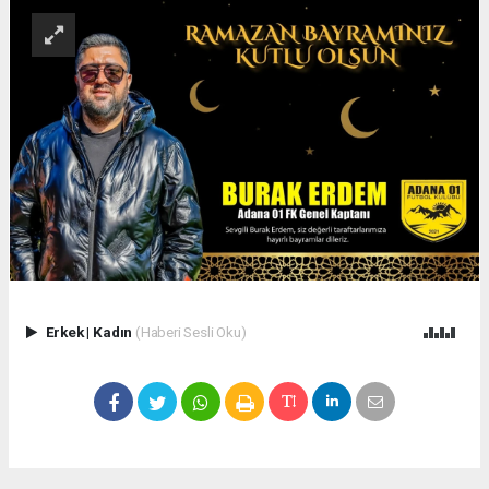
Erkek
|
Kadın
(Haberi Sesli Oku)