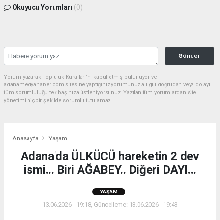
Okuyucu Yorumları
(0)
Gönder
Yorum yazarak Topluluk Kuralları’nı kabul etmiş bulunuyor ve
adanamedyahaber.com sitesine yaptığınız yorumunuzla ilgili doğrudan veya dolaylı
tüm sorumluluğu tek başınıza üstleniyorsunuz. Yazılan tüm yorumlardan site
yönetimi hiçbir şekilde sorumlu tutulamaz.
Anasayfa
Yaşam
Adana'da ÜLKÜCÜ hareketin 2 dev
ismi... Biri AĞABEY.. Diğeri DAYI...
YAŞAM
13.06.2026 - 19:18, Güncelleme: 13.06.2026 - 19:43