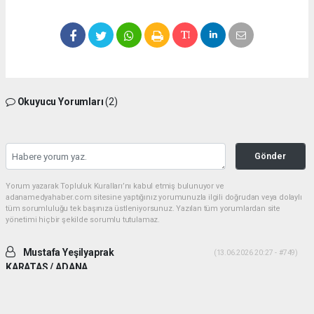
Okuyucu Yorumları
(2)
Gönder
Yorum yazarak Topluluk Kuralları’nı kabul etmiş bulunuyor ve
adanamedyahaber.com sitesine yaptığınız yorumunuzla ilgili doğrudan veya dolaylı
tüm sorumluluğu tek başınıza üstleniyorsunuz. Yazılan tüm yorumlardan site
yönetimi hiçbir şekilde sorumlu tutulamaz.
Mustafa Yeşilyaprak
(13.06.2026 20:27 - #749)
KARATAS / ADANA
İki ADAM desek daha uygun olur. Yiğitlik ve adamlık sonradan olmuyor.
Her ikiside ADAM gibi ADAM dır.