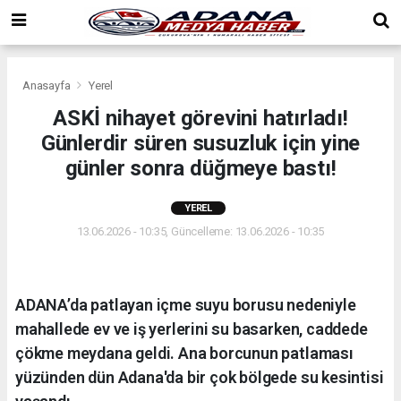
Anasayfa
Yerel
ASKİ nihayet görevini hatırladı!
Günlerdir süren susuzluk için yine
günler sonra düğmeye bastı!
YEREL
13.06.2026 - 10:35, Güncelleme: 13.06.2026 - 10:35
ADANA’da patlayan içme suyu borusu nedeniyle
mahallede ev ve iş yerlerini su basarken, caddede
çökme meydana geldi. Ana borcunun patlaması
yüzünden dün Adana'da bir çok bölgede su kesintisi