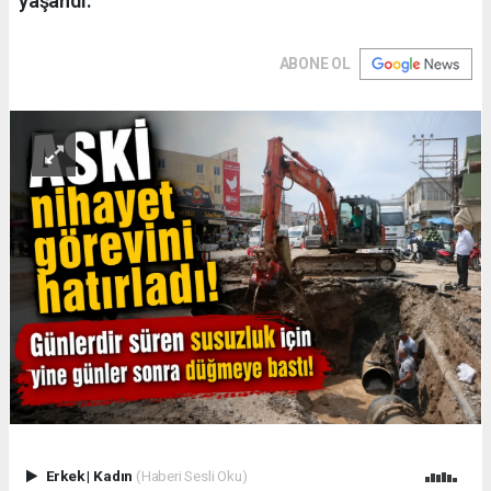
yaşandı.
ABONE OL
Erkek
|
Kadın
(Haberi Sesli Oku)