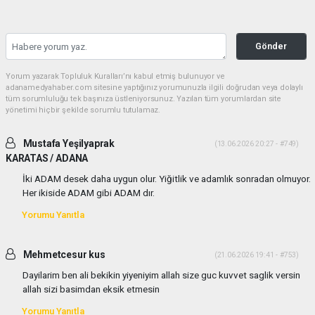
Gönder
Yorum yazarak Topluluk Kuralları’nı kabul etmiş bulunuyor ve
adanamedyahaber.com sitesine yaptığınız yorumunuzla ilgili doğrudan veya dolaylı
tüm sorumluluğu tek başınıza üstleniyorsunuz. Yazılan tüm yorumlardan site
yönetimi hiçbir şekilde sorumlu tutulamaz.
Mustafa Yeşilyaprak
(13.06.2026 20:27 - #749)
KARATAS / ADANA
İki ADAM desek daha uygun olur. Yiğitlik ve adamlık sonradan olmuyor.
Her ikiside ADAM gibi ADAM dır.
Yorumu Yanıtla
Mehmetcesur kus
(21.06.2026 19:41 - #753)
Dayilarim ben ali bekikin yiyeniyim allah size guc kuvvet saglik versin
allah sizi basimdan eksik etmesin
Yorumu Yanıtla