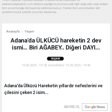
Yorum yazarak Topluluk Kuralları’nı kabul etmiş bulunuyor ve
adanamedyahaber.com sitesine yaptığınız yorumunuzla ilgili doğrudan veya dolaylı
tüm sorumluluğu tek başınıza üstleniyorsunuz. Yazılan tüm yorumlardan site
yönetimi hiçbir şekilde sorumlu tutulamaz.
Anasayfa
Yaşam
Adana'da ÜLKÜCÜ hareketin 2 dev
ismi... Biri AĞABEY.. Diğeri DAYI...
YAŞAM
13.06.2026 - 19:18, Güncelleme: 13.06.2026 - 19:43
Adana'da Ülkücü Hareketin yıllardır nefeslerini ve
çilesini çeken 2 isim...
ABONE OL