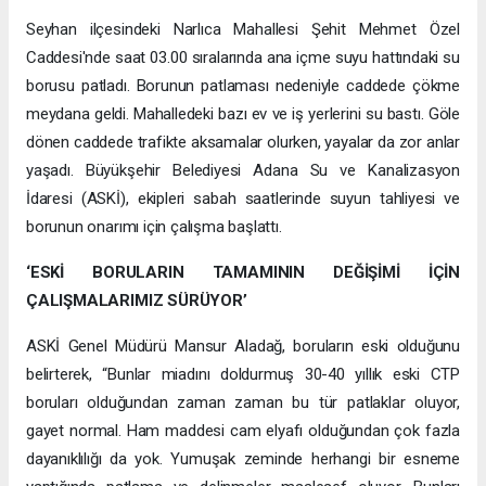
Seyhan ilçesindeki Narlıca Mahallesi Şehit Mehmet Özel
Caddesi'nde saat 03.00 sıralarında ana içme suyu hattındaki su
borusu patladı. Borunun patlaması nedeniyle caddede çökme
meydana geldi. Mahalledeki bazı ev ve iş yerlerini su bastı. Göle
dönen caddede trafikte aksamalar olurken, yayalar da zor anlar
yaşadı. Büyükşehir Belediyesi Adana Su ve Kanalizasyon
İdaresi (ASKİ), ekipleri sabah saatlerinde suyun tahliyesi ve
borunun onarımı için çalışma başlattı.
‘ESKİ BORULARIN TAMAMININ DEĞİŞİMİ İÇİN
ÇALIŞMALARIMIZ SÜRÜYOR’
ASKİ Genel Müdürü Mansur Aladağ, boruların eski olduğunu
belirterek, “Bunlar miadını doldurmuş 30-40 yıllık eski CTP
boruları olduğundan zaman zaman bu tür patlaklar oluyor,
gayet normal. Ham maddesi cam elyafı olduğundan çok fazla
dayanıklılığı da yok. Yumuşak zeminde herhangi bir esneme