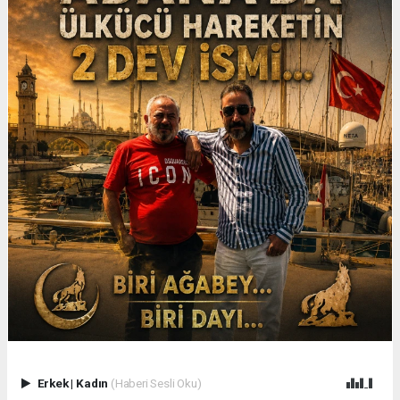
Erkek
|
Kadın
(Haberi Sesli Oku)