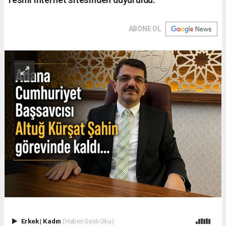
ABONE OL
Erkek
|
Kadın
(Haberi Sesli Oku)