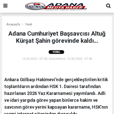
Anasayfa
Yerel
Adana Cumhuriyet Başsavcısı Altuğ
Kürşat Şahin görevinde kaldı...
YEREL
13.06.2026 - 07:46, Güncelleme: 13.06.2026 - 07:46
Ankara Gölbaşı Hakimevi’nde gerçekleştirilen kritik
toplantıların ardından HSK 1. Dairesi tarafından
hazırlanan 2026 Yaz Kararnamesi yayımlandı. Adli
ve idari yargıda görev yapan binlerce hakim ve
savcının görev yerini kapsayan kararname, HSK’nın
resmi internet sitesinden duyuruldu.