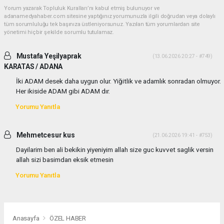
Yorum yazarak Topluluk Kuralları’nı kabul etmiş bulunuyor ve
adanamedyahaber.com sitesine yaptığınız yorumunuzla ilgili doğrudan veya dolaylı
tüm sorumluluğu tek başınıza üstleniyorsunuz. Yazılan tüm yorumlardan site
yönetimi hiçbir şekilde sorumlu tutulamaz.
Mustafa Yeşilyaprak
(13.06.2026 20:27 - #749)
KARATAS / ADANA
İki ADAM desek daha uygun olur. Yiğitlik ve adamlık sonradan olmuyor.
Her ikiside ADAM gibi ADAM dır.
Yorumu Yanıtla
Mehmetcesur kus
(21.06.2026 19:41 - #753)
Dayilarim ben ali bekikin yiyeniyim allah size guc kuvvet saglik versin
allah sizi basimdan eksik etmesin
Yorumu Yanıtla
Anasayfa
ÖZEL HABER