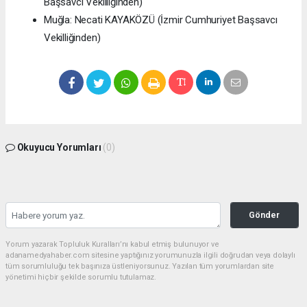
Başsavcı Vekilliğinden)
Muğla: Necati KAYAKÖZÜ (İzmir Cumhuriyet Başsavcı
Vekilliğinden)
Okuyucu Yorumları
(0)
Gönder
Yorum yazarak Topluluk Kuralları’nı kabul etmiş bulunuyor ve
adanamedyahaber.com sitesine yaptığınız yorumunuzla ilgili doğrudan veya dolaylı
tüm sorumluluğu tek başınıza üstleniyorsunuz. Yazılan tüm yorumlardan site
yönetimi hiçbir şekilde sorumlu tutulamaz.